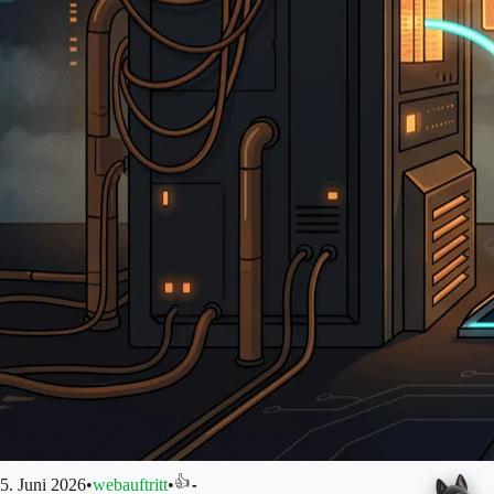
👍
5. Juni 2026
•
webauftritt
•
-