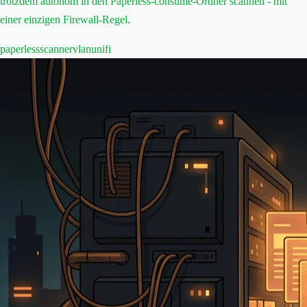
trotzdem autonom in den Paperless-consume-Ordner scannen - mit
einer einzigen Firewall-Regel.
paperless
scanner
vlan
unifi