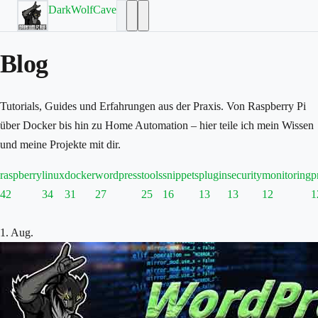
DarkWolfCave
Blog
Tutorials, Guides und Erfahrungen aus der Praxis. Von Raspberry Pi
über Docker bis hin zu Home Automation – hier teile ich mein Wissen
und meine Projekte mit dir.
raspberry
linux
docker
wordpress
tools
snippets
plugin
security
monitoring
p
42
34
31
27
25
16
13
13
12
1
1. Aug.