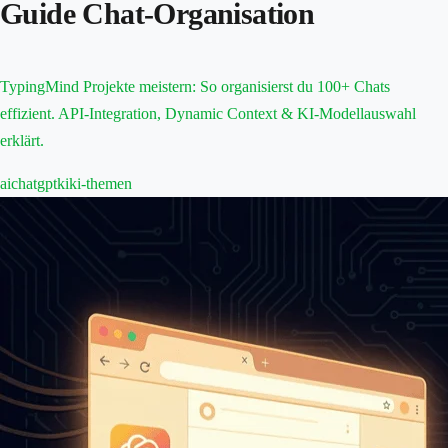
Guide Chat-Organisation
TypingMind Projekte meistern: So organisierst du 100+ Chats
effizient. API-Integration, Dynamic Context & KI-Modellauswahl
erklärt.
ai
chatgpt
ki
ki-themen