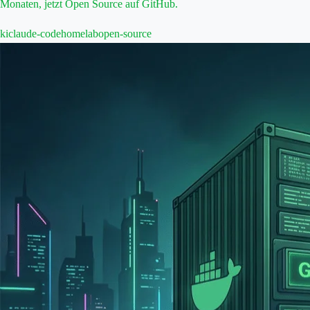
Monaten, jetzt Open Source auf GitHub.
ki
claude-code
homelab
open-source