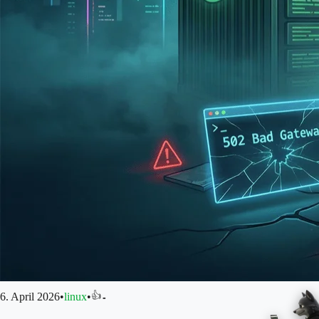
👍
6. April 2026
•
linux
•
-