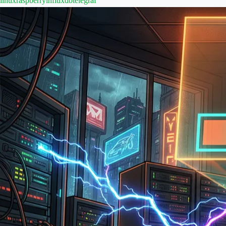
linux
raspberry
influxdb
telegraf