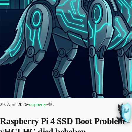
👍
29. April 2026
•
raspberry
•
-
Raspberry Pi 4 SSD Boot Problem -
xHCI HC died beheben