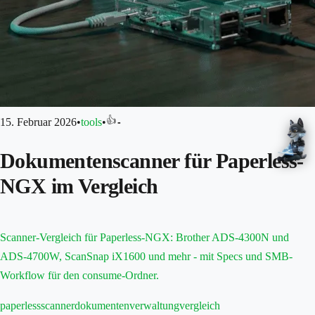
👍
15. Februar 2026
•
tools
•
-
Dokumentenscanner für Paperless-
NGX im Vergleich
Scanner-Vergleich für Paperless-NGX: Brother ADS-4300N und
ADS-4700W, ScanSnap iX1600 und mehr - mit Specs und SMB-
Workflow für den consume-Ordner.
paperless
scanner
dokumentenverwaltung
vergleich