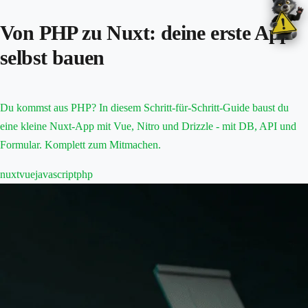
Von PHP zu Nuxt: deine erste App
selbst bauen
Du kommst aus PHP? In diesem Schritt-für-Schritt-Guide baust du
eine kleine Nuxt-App mit Vue, Nitro und Drizzle - mit DB, API und
Formular. Komplett zum Mitmachen.
nuxt
vue
javascript
php