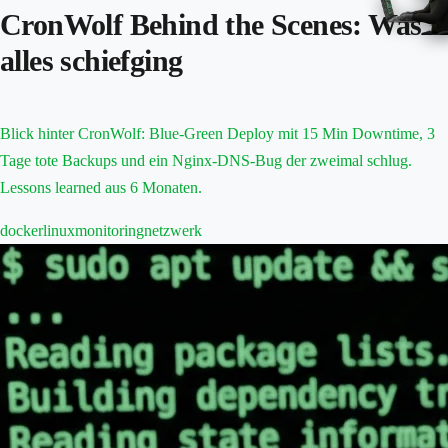
CronWolf Behind the Scenes: Was
alles schiefging
Blick hinter CronWolf: Blue-Green Deploy mit 15 Min Downtime, 3
Tage tote Backups und ein Nginx-DNS-Bug der zweimal schlug.
Lessons learned aus 6 Monaten.
docker
linux
monitoring
netzwerk