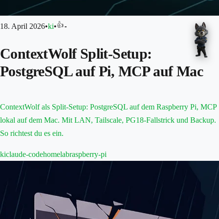
👍
18. April 2026
•
ki
•
-
ContextWolf Split-Setup:
PostgreSQL auf Pi, MCP auf Mac
ContextWolf als Split-Setup: PostgreSQL auf dem Raspberry Pi, MCP
lokal auf dem Mac. Mit LAN, Tailscale, PG18-Fallstrick und Backup.
So richtest du es ein.
ki
claude-code
homelab
raspberry-pi