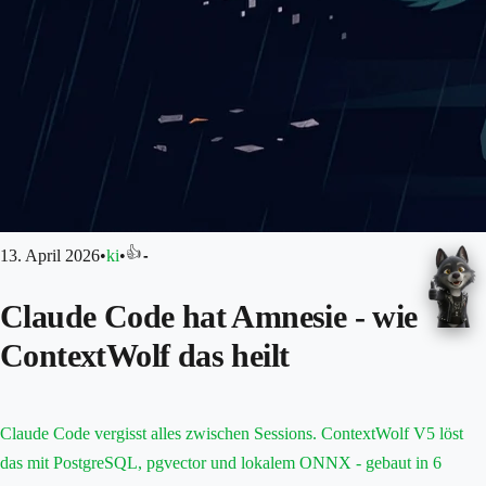
👍
13. April 2026
•
ki
•
-
Claude Code hat Amnesie - wie
ContextWolf das heilt
Claude Code vergisst alles zwischen Sessions. ContextWolf V5 löst
das mit PostgreSQL, pgvector und lokalem ONNX - gebaut in 6