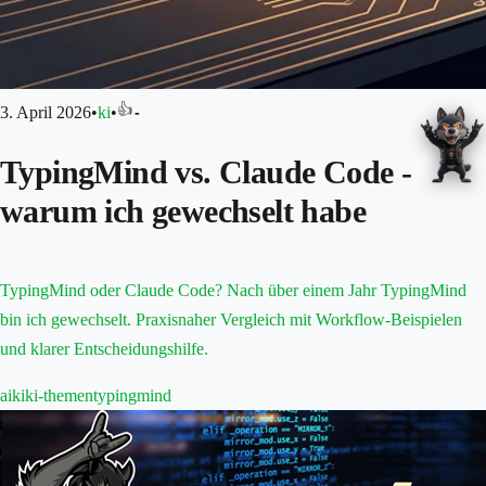
👍
3. April 2026
•
ki
•
-
TypingMind vs. Claude Code -
warum ich gewechselt habe
TypingMind oder Claude Code? Nach über einem Jahr TypingMind
bin ich gewechselt. Praxisnaher Vergleich mit Workflow-Beispielen
und klarer Entscheidungshilfe.
ai
ki
ki-themen
typingmind