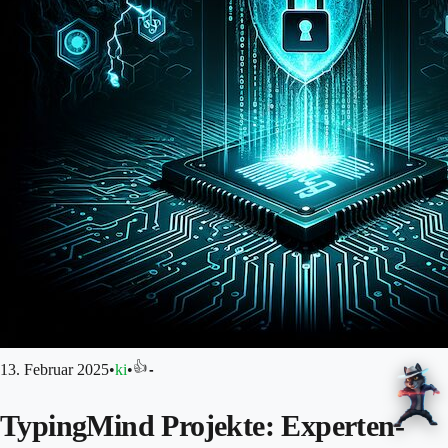
👍
13. Februar 2025
•
ki
•
-
TypingMind Projekte: Experten-