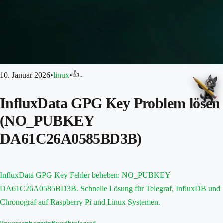
👍
10. Januar 2026
•
linux
•
-
InfluxData GPG Key Problem lösen
(NO_PUBKEY
DA61C26A0585BD3B)
InfluxData GPG Key Fehler beheben: NO_PUBKEY
DA61C26A0585BD3B. Schnelle Lösung für Telegraf, InfluxDB und
Chronograf auf Raspberry Pi und Linux Systemen.