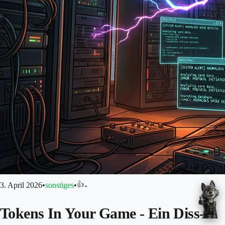
👍
3. April 2026
•
sonstiges
•
-
Tokens In Your Game - Ein Diss-