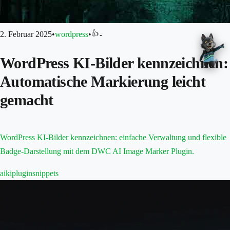
👍
2. Februar 2025
•
wordpress
•
-
WordPress KI-Bilder kennzeichnen:
Automatische Markierung leicht
gemacht
WordPress KI-Bilder kennzeichnen: einfache Verwaltung und flexible
Badge-Darstellung mit dem DWC AI Image Marker Plugin.
ai
ki
plugin
snippets