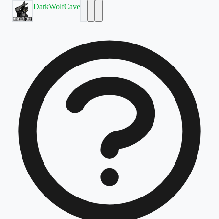
DarkWolfCave