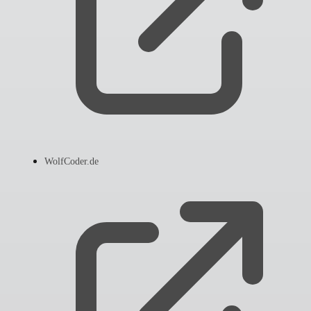
WolfCoder.de