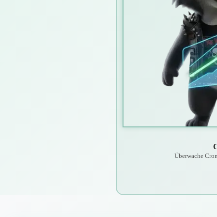
C
Überwache Cron-