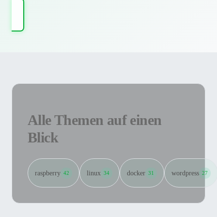
Alle Themen auf einen
Blick
raspberry
linux
docker
wordpress
42
34
31
27