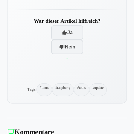
War dieser Artikel hilfreich?
Ja
Nein
-
#linux
#raspberry
#tools
#update
Tags:
Kommentare