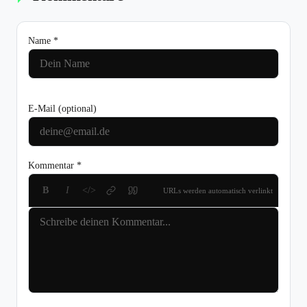
Name *
E-Mail
(optional)
Kommentar *
B
I
</>
URLs werden automatisch verlinkt