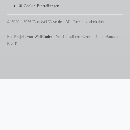
🍪 Cookie-Einstellungen
© 2020 - 2026 DarkWolfCave.de - Alle Rechte vorbehalten
Ein Projekt von
WolfCoder
· Wolf-Grafiken: Gemini Nano Banana
Pro 🍌