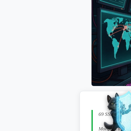
69 SSH-Bots gle
Morgens ins End