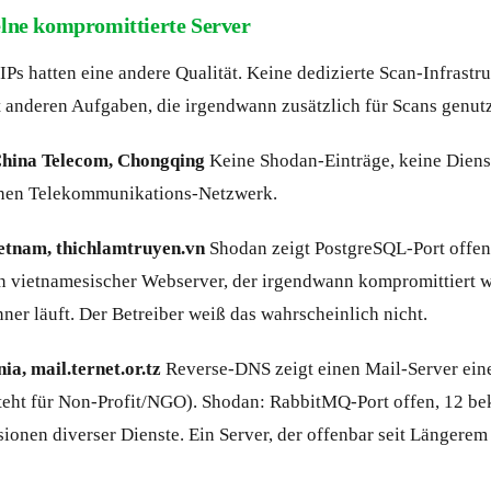
lne kompromittierte Server
 IPs hatten eine andere Qualität. Keine dedizierte Scan-Infrastr
t anderen Aufgaben, die irgendwann zusätzlich für Scans genut
China Telecom, Chongqing
Keine Shodan-Einträge, keine Diens
chen Telekommunikations-Netzwerk.
ietnam, thichlamtruyen.vn
Shodan zeigt PostgreSQL-Port offen
n vietnamesischer Webserver, der irgendwann kompromittiert w
er läuft. Der Betreiber weiß das wahrscheinlich nicht.
ia, mail.ternet.or.tz
Reverse-DNS zeigt einen Mail-Server eine
teht für Non-Profit/NGO). Shodan: RabbitMQ-Port offen, 12 b
sionen diverser Dienste. Ein Server, der offenbar seit Längerem