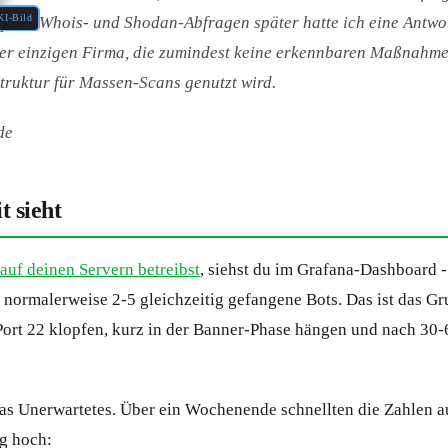
KI-Bild
 paar Whois- und Shodan-Abfragen später hatte ich eine Antwo
ner einzigen Firma, die zumindest keine erkennbaren Maßnahme
struktur für Massen-Scans genutzt wird.
de
t sieht
auf deinen Servern betreibst
, siehst du im Grafana-Dashboard 
 normalerweise 2-5 gleichzeitig gefangene Bots. Das ist das G
 Port 22 klopfen, kurz in der Banner-Phase hängen und nach 30
as Unerwartetes. Über ein Wochenende schnellten die Zahlen au
ig hoch: