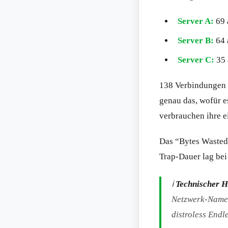
Server A:
69 
Server B:
64 
Server C:
35 
138 Verbindungen 
genau das, wofür e
verbrauchen ihre e
Das “Bytes Wasted”
Trap-Dauer lag bei
ℹ️
Technischer H
Netzwerk-Names
distroless Endl