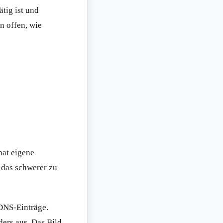
tig ist und
n offen, wie
hat eigene
 das schwerer zu
DNS-Einträge.
ers aus. Das Bild