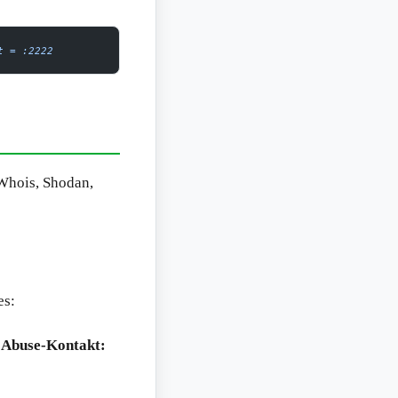
t
 =
 :2222
 Whois, Shodan,
es:
E
Abuse-Kontakt: