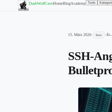
Tools
Kategori
DarkWolfCave
Home
Blog
Academy
15. März 2026
·
·
👍
-
linux
SSH-Angr
Bulletpr