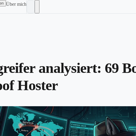
en
Über mich
eifer analysiert: 69 Bo
oof Hoster