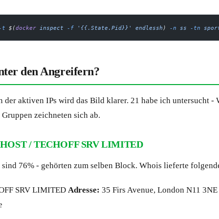
-t
 $(
docker
 inspect
 -f
 '{{.State.Pid}}'
 endlessh
) 
-n
 ss
 -tn
 spor
nter den Angreifern?
der aktiven IPs wird das Bild klarer. 21 habe ich untersucht -
 Gruppen zeichneten sich ab.
ZHOST / TECHOFF SRV LIMITED
s sind 76% - gehörten zum selben Block. Whois lieferte folgend
FF SRV LIMITED
Adresse:
35 Firs Avenue, London N11 3N
e