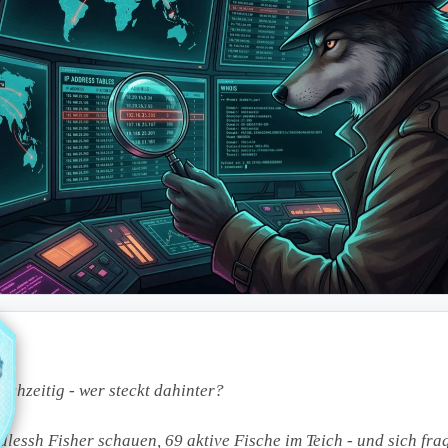
ichzeitig - wer steckt dahinter?
lessh Fisher schauen, 69 aktive Fische im Teich - und sich fra