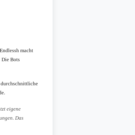
 Endlessh macht
. Die Bots
durchschnittliche
de.
tzt eigene
dungen. Das