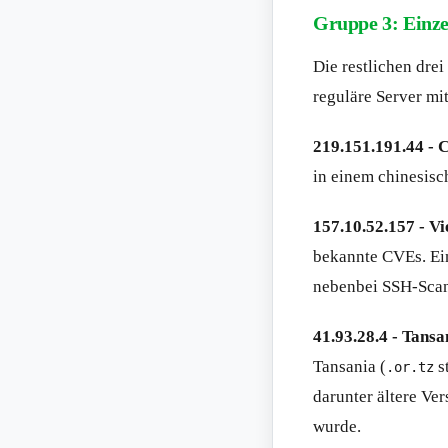
Gruppe 3: Einze
Die restlichen drei
reguläre Server mi
219.151.191.44 - 
in einem chinesis
157.10.52.157 - V
bekannte CVEs. Ei
nebenbei SSH-Scann
41.93.28.4 - Tansan
Tansania (
s
.or.tz
darunter ältere Ver
wurde.