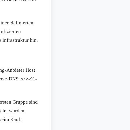
einen definierten
infizierten
 Infrastruktur hin.
ing-Anbieter Host
verse-DNS:
srv-91-
ersten Gruppe sind
ietet wurden.
 beim Kauf.