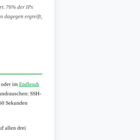
rt. 76% der IPs
n dagegen ergreift,
- oder im
Endlessh
rundrauschen: SSH-
-60 Sekunden
f allen drei