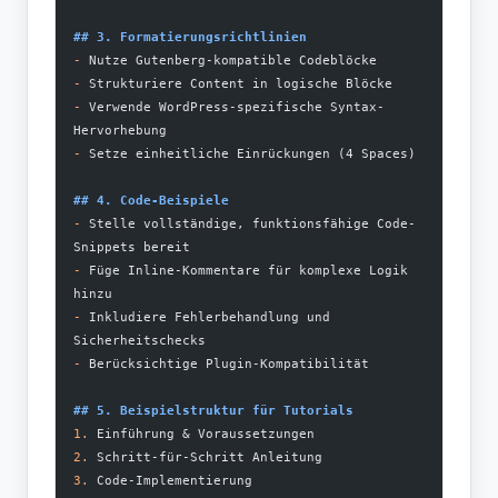
## 3. Formatierungsrichtlinien
-
 Nutze Gutenberg-kompatible Codeblöcke
-
 Strukturiere Content in logische Blöcke
-
 Verwende WordPress-spezifische Syntax-
Hervorhebung
-
 Setze einheitliche Einrückungen (4 Spaces)
## 4. Code-Beispiele
-
 Stelle vollständige, funktionsfähige Code-
Snippets bereit
-
 Füge Inline-Kommentare für komplexe Logik 
hinzu
-
 Inkludiere Fehlerbehandlung und 
Sicherheitschecks
-
 Berücksichtige Plugin-Kompatibilität
## 5. Beispielstruktur für Tutorials
1.
 Einführung & Voraussetzungen
2.
 Schritt-für-Schritt Anleitung
3.
 Code-Implementierung