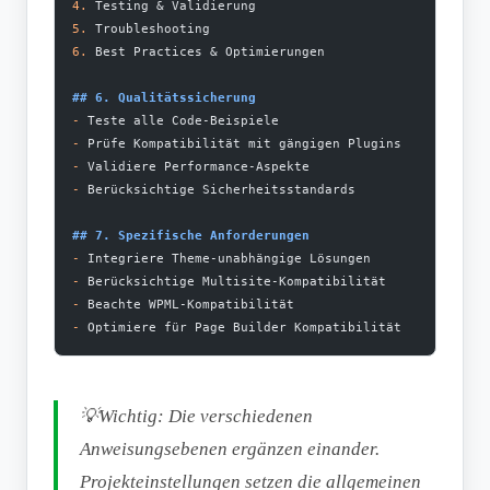
4.
 Testing & Validierung
5.
 Troubleshooting
6.
 Best Practices & Optimierungen
## 6. Qualitätssicherung
-
 Teste alle Code-Beispiele
-
 Prüfe Kompatibilität mit gängigen Plugins
-
 Validiere Performance-Aspekte
-
 Berücksichtige Sicherheitsstandards
## 7. Spezifische Anforderungen
-
 Integriere Theme-unabhängige Lösungen
-
 Berücksichtige Multisite-Kompatibilität
-
 Beachte WPML-Kompatibilität
-
 Optimiere für Page Builder Kompatibilität
💡Wichtig: Die verschiedenen
Anweisungsebenen ergänzen einander.
Projekteinstellungen setzen die allgemeinen