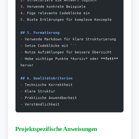
3.
 Verwende konkrete Beispiele
4.
 Füge relevante Codeblöcke ein
5.
 Biete Erklärungen für komplexe Konzepte
## 5. Formatierung
-
 Verwende Markdown für klare Strukturierung
-
 Setze Codeblöcke mit ```
-
 Nutze Aufzählungen für bessere Übersicht
-
 Hebe wichtige Punkte 
*kursiv*
 oder 
**fett**
hervor
## 6. Qualitätskriterien
-
 Technische Korrektheit
-
 Klare Struktur
-
 Praktische Anwendbarkeit
-
 Verständlichkeit
Projektspezifische Anweisungen