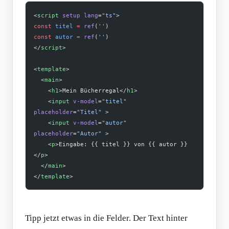
<
script
 setup
 lang
=
"ts"
>
const
 titel
 =
 ref
(
''
)
const
 autor
 =
 ref
(
''
)
</
script
>
<
template
>
  <
main
>
    <
h1
>Mein Bücherregal</
h1
>
    <
input
 v-model
=
"titel"
placeholder
=
"Titel"
 >
    <
input
 v-model
=
"autor"
placeholder
=
"Autor"
 >
    <
p
>Eingabe: {{ titel }} von {{ autor }}
</
p
>
  </
main
>
</
template
>
Tipp jetzt etwas in die Felder. Der Text hinter