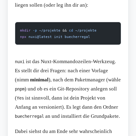
liegen sollen (oder leg ihn dir an):
mkdir
 -p
 ~/projekte
 && 
cd
 ~/projekte
npx
 nuxi@latest
 init
 buecherregal
ist das Nuxt-Kommandozeilen-Werkzeug.
nuxi
Es stellt dir drei Fragen: nach einer Vorlage
(nimm
minimal
), nach dem Paketmanager (wähle
) und ob es ein Git-Repository anlegen soll
pnpm
(
ist sinnvoll, dann ist dein Projekt von
Yes
Anfang an versioniert). Es legt dann den Ordner
an und installiert die Grundpakete.
buecherregal
Dabei siehst du am Ende sehr wahrscheinlich