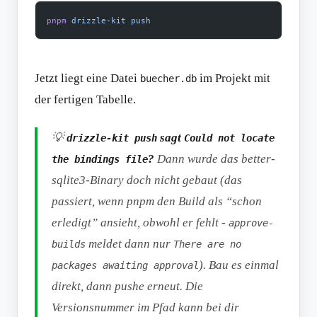
pnpm
 drizzle-kit
 push
Jetzt liegt eine Datei
im Projekt mit
buecher.db
der fertigen Tabelle.
💡
sagt
drizzle-kit push
Could not locate
?
Dann wurde das better-
the bindings file
sqlite3-Binary doch nicht gebaut (das
passiert, wenn pnpm den Build als “schon
erledigt” ansieht, obwohl er fehlt -
approve-
meldet dann nur
builds
There are no
). Bau es einmal
packages awaiting approval
direkt, dann pushe erneut. Die
Versionsnummer im Pfad kann bei dir