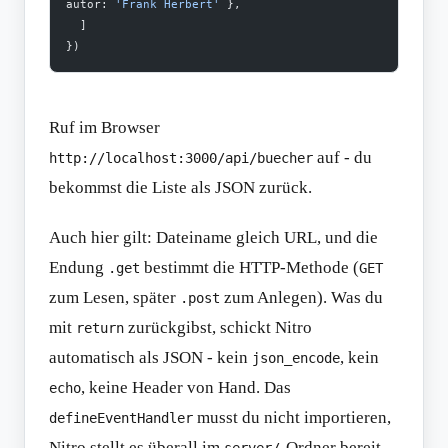
autor: 
'Frank Herbert'
 },
  ]
})
Ruf im Browser
auf - du
http://localhost:3000/api/buecher
bekommst die Liste als JSON zurück.
Auch hier gilt: Dateiname gleich URL, und die
Endung
bestimmt die HTTP-Methode (
.get
GET
zum Lesen, später
zum Anlegen). Was du
.post
mit
zurückgibst, schickt Nitro
return
automatisch als JSON - kein
, kein
json_encode
, keine Header von Hand. Das
echo
musst du nicht importieren,
defineEventHandler
Nitro stellt es überall im
-Ordner bereit.