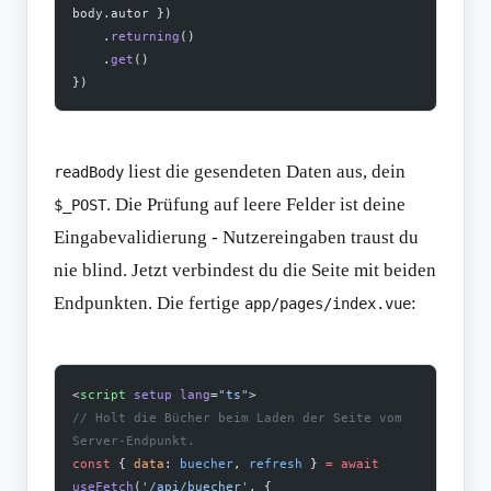
body.autor })
    .
returning
()
    .
get
()
})
liest die gesendeten Daten aus, dein
readBody
. Die Prüfung auf leere Felder ist deine
$_POST
Eingabevalidierung - Nutzereingaben traust du
nie blind. Jetzt verbindest du die Seite mit beiden
Endpunkten. Die fertige
:
app/pages/index.vue
<
script
 setup
 lang
=
"ts"
>
// Holt die Bücher beim Laden der Seite vom 
Server-Endpunkt.
const
 { 
data
: 
buecher
, 
refresh
 } 
=
 await
useFetch
(
'/api/buecher'
, {