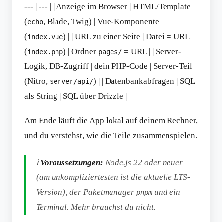
--- | --- | | Anzeige im Browser | HTML/Template
(
, Blade, Twig) | Vue-Komponente
echo
(
) | | URL zu einer Seite | Datei = URL
index.vue
(
) | Ordner
= URL | | Server-
index.php
pages/
Logik, DB-Zugriff | dein PHP-Code | Server-Teil
(Nitro,
) | | Datenbankabfragen | SQL
server/api/
als String | SQL über Drizzle |
Am Ende läuft die App lokal auf deinem Rechner,
und du verstehst, wie die Teile zusammenspielen.
ℹ️
Voraussetzungen:
Node.js 22 oder neuer
(am unkompliziertesten ist die aktuelle LTS-
Version), der Paketmanager
und ein
pnpm
Terminal. Mehr brauchst du nicht.