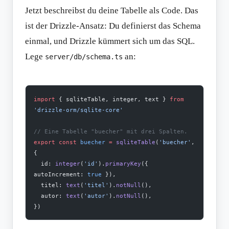
Jetzt beschreibst du deine Tabelle als Code. Das
ist der Drizzle-Ansatz: Du definierst das Schema
einmal, und Drizzle kümmert sich um das SQL.
Lege
an:
server/db/schema.ts
import
 { sqliteTable, integer, text } 
from
'drizzle-orm/sqlite-core'
// Eine Tabelle "buecher" mit drei Spalten.
export
 const
 buecher
 =
 sqliteTable
(
'buecher'
, 
{
  id: 
integer
(
'id'
).
primaryKey
({ 
autoIncrement: 
true
 }),
  titel: 
text
(
'titel'
).
notNull
(),
  autor: 
text
(
'autor'
).
notNull
(),
})