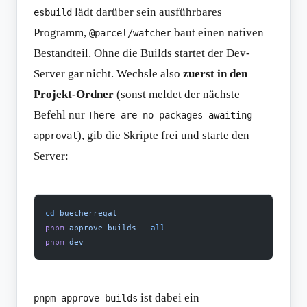
lädt darüber sein ausführbares
esbuild
Programm,
baut einen nativen
@parcel/watcher
Bestandteil. Ohne die Builds startet der Dev-
Server gar nicht. Wechsle also
zuerst in den
Projekt-Ordner
(sonst meldet der nächste
Befehl nur
There are no packages awaiting
), gib die Skripte frei und starte den
approval
Server:
cd
 buecherregal
pnpm
 approve-builds
 --all
pnpm
 dev
ist dabei ein
pnpm approve-builds