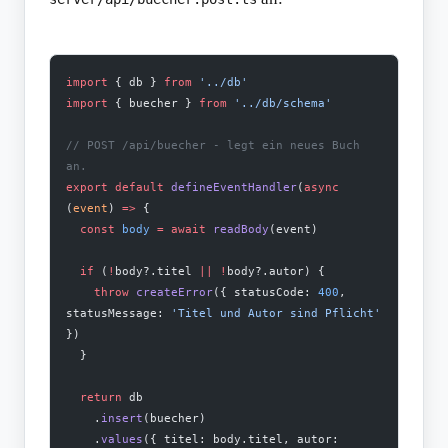
import
 { db } 
from
 '../db'
import
 { buecher } 
from
 '../db/schema'
// POST /api/buecher - legt ein neues Buch 
an.
export
 default
 defineEventHandler
(
async
(
event
) 
=>
 {
  const
 body
 =
 await
 readBody
(event)
  if
 (
!
body?.titel 
||
 !
body?.autor) {
    throw
 createError
({ statusCode: 
400
, 
statusMessage: 
'Titel und Autor sind Pflicht'
})
  }
  return
 db
    .
insert
(buecher)
    .
values
({ titel: body.titel, autor: 