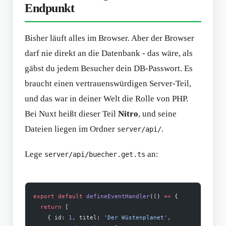
Endpunkt
Bisher läuft alles im Browser. Aber der Browser
darf nie direkt an die Datenbank - das wäre, als
gäbst du jedem Besucher dein DB-Passwort. Es
braucht einen vertrauenswürdigen Server-Teil,
und das war in deiner Welt die Rolle von PHP.
Bei Nuxt heißt dieser Teil
Nitro
, und seine
Dateien liegen im Ordner
.
server/api/
Lege
an:
server/api/buecher.get.ts
export
 default
 defineEventHandler
(() 
=>
 {
  return
 [
    { id: 
1
, titel: 
'Der Wüstenplanet'
, 