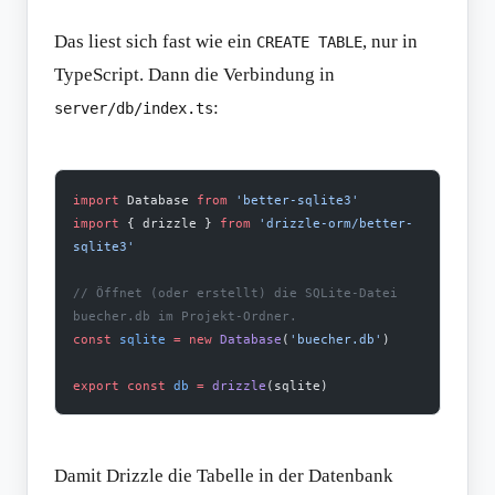
Das liest sich fast wie ein
, nur in
CREATE TABLE
TypeScript. Dann die Verbindung in
:
server/db/index.ts
import
 Database 
from
 'better-sqlite3'
import
 { drizzle } 
from
 'drizzle-orm/better-
sqlite3'
// Öffnet (oder erstellt) die SQLite-Datei 
buecher.db im Projekt-Ordner.
const
 sqlite
 =
 new
 Database
(
'buecher.db'
)
export
 const
 db
 =
 drizzle
(sqlite)
Damit Drizzle die Tabelle in der Datenbank