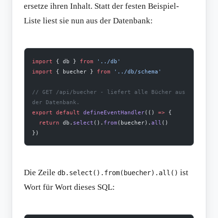
ersetze ihren Inhalt. Statt der festen Beispiel-
Liste liest sie nun aus der Datenbank:
import
 { db } 
from
 '../db'
import
 { buecher } 
from
 '../db/schema'
// GET /api/buecher - liefert alle Bücher aus 
der Datenbank.
export
 default
 defineEventHandler
(() 
=>
 {
  return
 db.
select
().
from
(buecher).
all
()
})
Die Zeile
ist
db.select().from(buecher).all()
Wort für Wort dieses SQL: