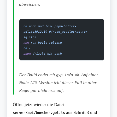
abweichen:
cd
 node_modules/.pnpm/better-
sqlite3@12.10.0/node_modules/better-
sqlite3
npm
 run
 build-release
cd
 -
pnpm
 drizzle-kit
 push
Der Build endet mit
. Auf einer
gyp info ok
Node-LTS-Version tritt dieser Fall in aller
Regel gar nicht erst auf.
Öffne jetzt wieder die Datei
aus Schritt 3 und
server/api/buecher.get.ts