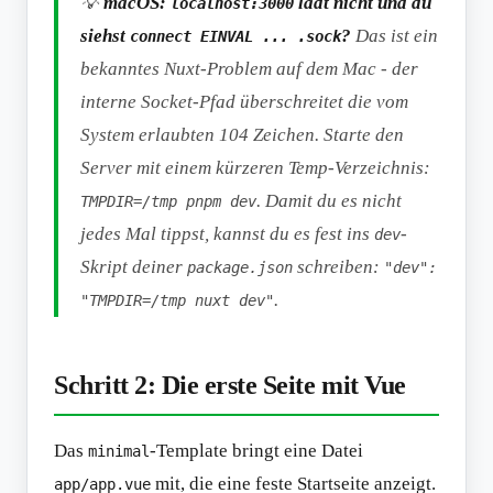
💡
macOS:
lädt nicht und du
localhost:3000
siehst
?
Das ist ein
connect EINVAL ... .sock
bekanntes Nuxt-Problem auf dem Mac - der
interne Socket-Pfad überschreitet die vom
System erlaubten 104 Zeichen. Starte den
Server mit einem kürzeren Temp-Verzeichnis:
. Damit du es nicht
TMPDIR=/tmp pnpm dev
jedes Mal tippst, kannst du es fest ins
-
dev
Skript deiner
schreiben:
package.json
"dev":
.
"TMPDIR=/tmp nuxt dev"
Schritt 2: Die erste Seite mit Vue
Das
-Template bringt eine Datei
minimal
mit, die eine feste Startseite anzeigt.
app/app.vue