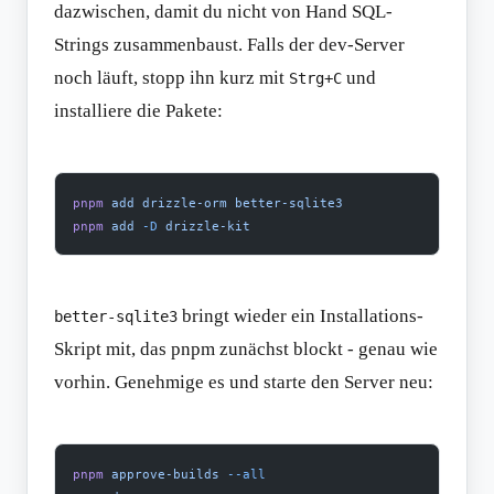
dazwischen, damit du nicht von Hand SQL-
Strings zusammenbaust. Falls der dev-Server
noch läuft, stopp ihn kurz mit
und
Strg+C
installiere die Pakete:
pnpm
 add
 drizzle-orm
 better-sqlite3
pnpm
 add
 -D
 drizzle-kit
bringt wieder ein Installations-
better-sqlite3
Skript mit, das pnpm zunächst blockt - genau wie
vorhin. Genehmige es und starte den Server neu:
pnpm
 approve-builds
 --all