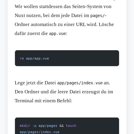
Wir wollen stattdessen das Seiten-System von
Nuxt nutzen, bei dem jede Datei im
-
pages/
Ordner automatisch zu einer URL wird. Lösche
dafür zuerst die
:
app.vue
rm
 app/app.vue
Lege jetzt die Datei
an.
app/pages/index.vue
Den Ordner und die leere Datei erzeugst du im
Terminal mit einem Befehl:
mkdir
 -p
 app/pages
 && 
touch
app/pages/index.vue