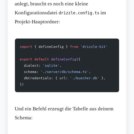
anlegt, braucht es noch eine kleine
Konfigurationsdatei
im
drizzle.config.ts
Projekt-Hauptordner:
import
 { defineConfig } 
from
 'drizzle-kit'
export
 default
 defineConfig
({
  dialect: 
'sqlite'
,
  schema: 
'./server/db/schema.ts'
,
  dbCredentials: { url: 
'./buecher.db'
 },
})
Und ein Befehl erzeugt die Tabelle aus deinem
Schema: