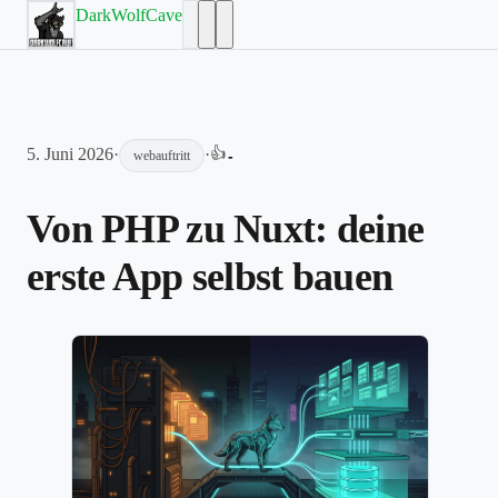
DarkWolfCave
5. Juni 2026
·
·
👍
-
webauftritt
Von PHP zu Nuxt: deine
erste App selbst bauen