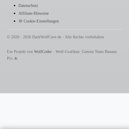
Datenschutz
Affiliate-Hinweise
🍪 Cookie-Einstellungen
© 2020 - 2026 DarkWolfCave.de - Alle Rechte vorbehalten
Ein Projekt von
WolfCoder
· Wolf-Grafiken: Gemini Nano Banana
Pro 🍌