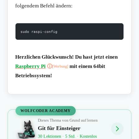
folgendem Befehl ändern:
sudo raspi-config
Herzlichen Glückwunsch! Du hast jetzt einen
Raspberry Pi
mit einem 64bit
ⓘ
[Werbung]
Betriebssystem!
WOLFCODER ACADEMY
Dieses Thema von Grund auf lernen
Git für Einsteiger
30 Lektionen · 5 Std. · Kostenlos