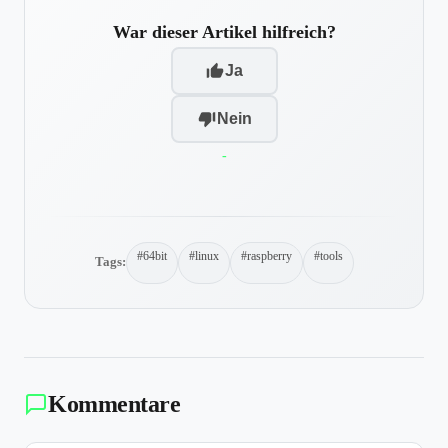
War dieser Artikel hilfreich?
Ja
Nein
-
#64bit
#linux
#raspberry
#tools
Tags:
Kommentare