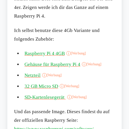
4er. Zeigen werde ich dir das Ganze auf einem
Raspberry Pi 4.
Ich selbst benutze diese 4Gb Variante und
folgendes Zubehör:
Raspberry Pi 4 4GB
ⓘ
[Werbung]
Gehäuse für Raspberry Pi 4
ⓘ
[Werbung]
Netzteil
ⓘ
[Werbung]
32 GB Micro SD
ⓘ
[Werbung]
SD-Kartenlesegerät
ⓘ
[Werbung]
Und das passende Image. Dieses findest du auf
der offiziellen Raspberry Seite:
https://www.raspberrypi.com/software/