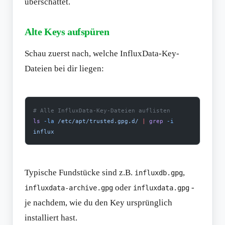
überschattet.
Alte Keys aufspüren
Schau zuerst nach, welche InfluxData-Key-
Dateien bei dir liegen:
# Alle InfluxData-Key-Dateien auflisten
ls
 -la
 /etc/apt/trusted.gpg.d/
 |
 grep
 -i
influx
Typische Fundstücke sind z.B.
,
influxdb.gpg
oder
-
influxdata-archive.gpg
influxdata.gpg
je nachdem, wie du den Key ursprünglich
installiert hast.