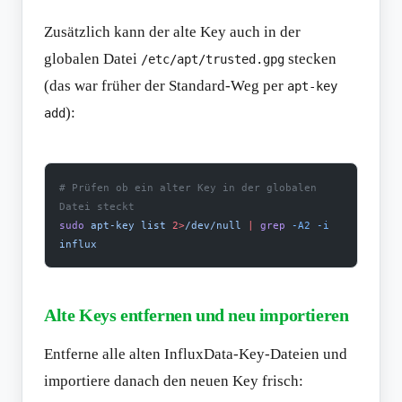
Zusätzlich kann der alte Key auch in der
globalen Datei
stecken
/etc/apt/trusted.gpg
(das war früher der Standard-Weg per
apt-key
):
add
# Prüfen ob ein alter Key in der globalen 
Datei steckt
sudo
 apt-key
 list
 2>
/dev/null
 |
 grep
 -A2
 -i
influx
Alte Keys entfernen und neu importieren
Entferne alle alten InfluxData-Key-Dateien und
importiere danach den neuen Key frisch: