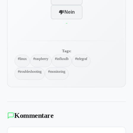
Nein
-
Tags:
#linux
#raspberry
#influxdb
#telegraf
#troubleshooting
#monitoring
Kommentare