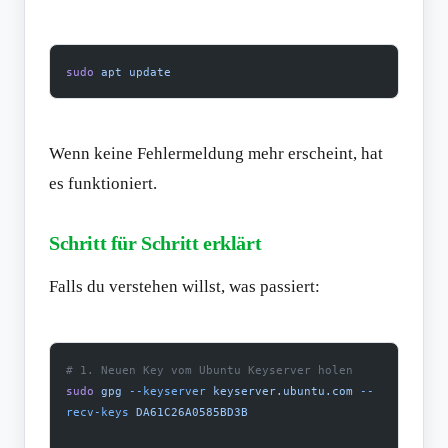
sudo
 apt
 update
Wenn keine Fehlermeldung mehr erscheint, hat
es funktioniert.
Schritt für Schritt erklärt
Falls du verstehen willst, was passiert:
# 1. Neuen Key vom Ubuntu Keyserver holen
sudo
 gpg
 --keyserver
 keyserver.ubuntu.com
 --
recv-keys
 DA61C26A0585BD3B