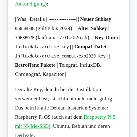
Ankündigung
):
| Was | Details | |-----|---------| |
Neuer Subkey
|
(gültig bis 2029) | |
Alter Subkey
|
0585BD3B
(läuft am 17.01.2026 ab) | |
Key-Datei
|
7DF8B07E
| |
Compat-Datei
|
influxdata-archive.key
| |
influxdata-archive_compat-exp2029.key
Betroffene Pakete
| Telegraf, InfluxDB,
Chronograf, Kapacitor |
Der alte Key, den du bei der Installation
verwendet hast, ist schlicht nicht mehr gültig.
Das betrifft alle Debian-basierten Systeme:
Raspberry Pi OS (auch auf dem
Raspberry Pi 5
mit NVMe-SSD
), Ubuntu, Debian und deren
Derivate.