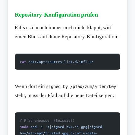
Repository-Konfiguration prüfen
Falls es danach immer noch nicht klappt, wirf
einen Blick auf deine Repository-Konfiguration:
cat
 /etc/apt/sources.list.d/influx
*
Wenn dort ein
signed-by=/pfad/zum/alten/key
steht, muss der Pfad auf die neue Datei zeigen:
# Pfad anpassen (Beispiel)
sudo
 sed
 -i
 's|signed-by=.*\.gpg|signed-
by=/etc/apt/trusted.gpg.d/influxdata-