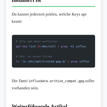
installiert ist
Du kannst jederzeit prüfen, welche Keys apt
kennt:
# Alle apt-Keys auflisten
apt-key
 list
 2>
/dev/null
 |
 grep
 -A1
 influx
# Oder im neuen Format
ls
 -la
 /etc/apt/trusted.gpg.d/
 |
 grep
 influx
Die Datei
sollte
influxdata-archive_compat.gpg
vorhanden sein.
Weiterführende Artikel