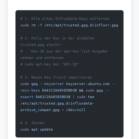
# 1. Alle alten InfluxData-Keys entfernen
sudo
 rm
 -f
 /etc/apt/trusted.gpg.d/influx
*
.gpg
# 2. Falls der Key in der globalen 
trusted.gpg steckt:
#    Key-ID aus der apt-key list Ausgabe 
nehmen und entfernen
# sudo apt-key del "KEY-ID"
# 3. Neuen Key frisch importieren
sudo
 gpg
 --keyserver
 keyserver.ubuntu.com
 --
recv-keys
 DA61C26A0585BD3B
 && 
sudo
 gpg
 --
export
 DA61C26A0585BD3B
 |
 sudo
 tee
/etc/apt/trusted.gpg.d/influxdata-
archive_compat.gpg
 >
 /dev/null
# 4. Testen
sudo
 apt
 update