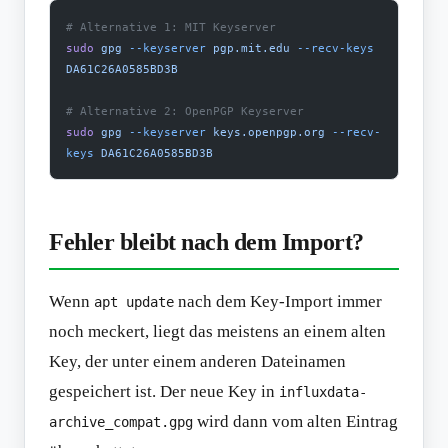
# Alternative 1: MIT Keyserver
sudo
 gpg
 --keyserver
 pgp.mit.edu
 --recv-keys
DA61C26A0585BD3B
# Alternative 2: OpenPGP Keyserver
sudo
 gpg
 --keyserver
 keys.openpgp.org
 --recv-
keys
 DA61C26A0585BD3B
Fehler bleibt nach dem Import?
Wenn
nach dem Key-Import immer
apt update
noch meckert, liegt das meistens an einem alten
Key, der unter einem anderen Dateinamen
gespeichert ist. Der neue Key in
influxdata-
wird dann vom alten Eintrag
archive_compat.gpg