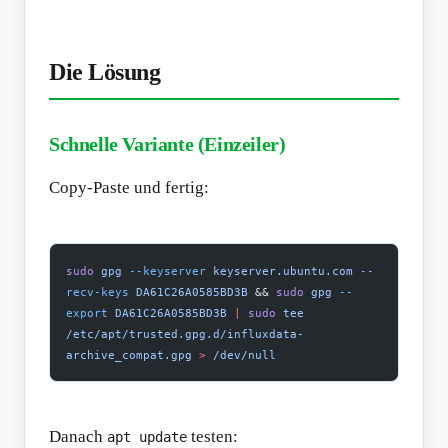
Die Lösung
Schnelle Variante (Einzeiler)
Copy-Paste und fertig:
sudo
 gpg
 --keyserver
 keyserver.ubuntu.com
 --
recv-keys
 DA61C26A0585BD3B
 && 
sudo
 gpg
 --
export
 DA61C26A0585BD3B
 |
 sudo
 tee
/etc/apt/trusted.gpg.d/influxdata-
archive_compat.gpg
 >
 /dev/null
Danach
testen:
apt update