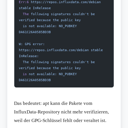
Err:6
 https://repos.influxdata.com/debian
stable
 InRelease
  The
 following
 signatures
 couldn't be 
verified because the public key
  is not available: NO_PUBKEY 
DA61C26A0585BD3B
W: GPG error: 
https://repos.influxdata.com/debian stable 
InRelease:
  The following signatures couldn't
 be
verified
 because
 the
 public
 key
  is
 not
 available:
 NO_PUBKEY
DA61C26A0585BD3B
Das bedeutet: apt kann die Pakete vom
InfluxData-Repository nicht mehr verifizieren,
weil der GPG-Schlüssel fehlt oder veraltet ist.