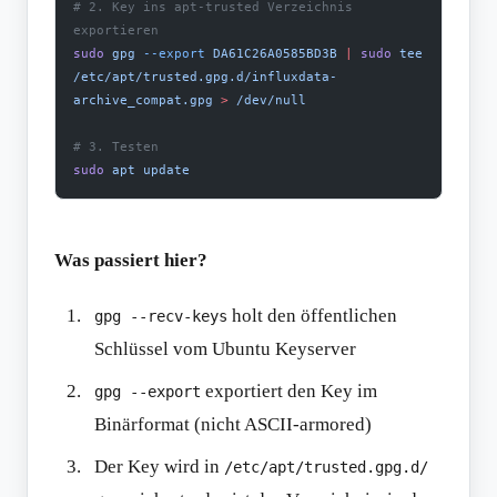
# 2. Key ins apt-trusted Verzeichnis 
exportieren
sudo
 gpg
 --export
 DA61C26A0585BD3B
 |
 sudo
 tee
/etc/apt/trusted.gpg.d/influxdata-
archive_compat.gpg
 >
 /dev/null
# 3. Testen
sudo
 apt
 update
Was passiert hier?
holt den öffentlichen
gpg --recv-keys
Schlüssel vom Ubuntu Keyserver
exportiert den Key im
gpg --export
Binärformat (nicht ASCII-armored)
Der Key wird in
/etc/apt/trusted.gpg.d/