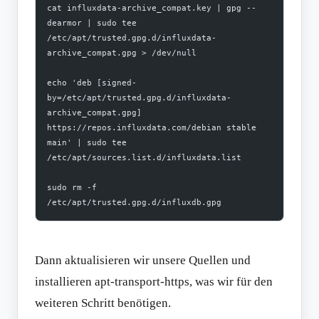
cat influxdata-archive_compat.key | gpg --
dearmor | sudo tee 
/etc/apt/trusted.gpg.d/influxdata-
archive_compat.gpg > /dev/null
echo 'deb [signed-
by=/etc/apt/trusted.gpg.d/influxdata-
archive_compat.gpg] 
https://repos.influxdata.com/debian stable 
main' | sudo tee 
/etc/apt/sources.list.d/influxdata.list
sudo rm -f 
/etc/apt/trusted.gpg.d/influxdb.gpg
Dann aktualisieren wir unsere Quellen und
installieren apt-transport-https, was wir für den
weiteren Schritt benötigen.