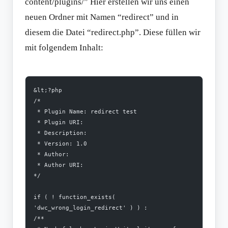
content/plugins/” Hier erstellen wir uns einen
neuen Ordner mit Namen “redirect” und in
diesem die Datei “redirect.php”. Diese füllen wir
mit folgendem Inhalt:
&lt;?php
/*
 * Plugin Name: redirect test
 * Plugin URI:
 * Description:
 * Version: 1.0
 * Author:
 * Author URI:
*/
if ( ! function_exists( 
'dwc_wrong_login_redirect' ) ) :
/**