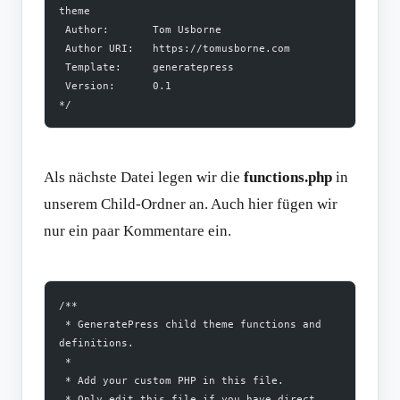
theme
 Author:       Tom Usborne
 Author URI:   https://tomusborne.com
 Template:     generatepress
 Version:      0.1
*/
Als nächste Datei legen wir die
functions.php
in
unserem Child-Ordner an. Auch hier fügen wir
nur ein paar Kommentare ein.
/**
 * GeneratePress child theme functions and 
definitions.
 *
 * Add your custom PHP in this file.
 * Only edit this file if you have direct 