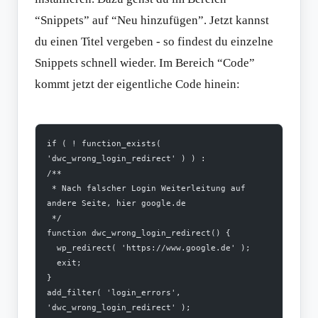
“Snippets” auf “Neu hinzufügen”. Jetzt kannst
du einen Titel vergeben - so findest du einzelne
Snippets schnell wieder. Im Bereich “Code”
kommt jetzt der eigentliche Code hinein:
if ( ! function_exists( 
'dwc_wrong_login_redirect' ) ) :
/**
 * Nach falscher Login Weiterleitung auf 
andere Seite, hier google.de
 */
function dwc_wrong_login_redirect() {
  wp_redirect( 'https://www.google.de' );
  exit;
}
add_filter( 'login_errors', 
'dwc_wrong_login_redirect' );