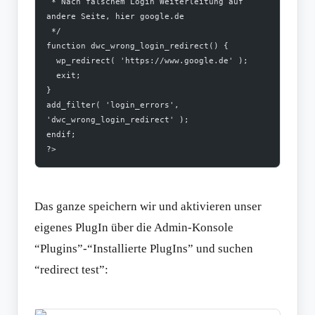
 * Nach falschem Login Weiterleitung auf 
andere Seite, hier google.de
 */
function dwc_wrong_login_redirect() {
  wp_redirect( 'https://www.google.de' );
  exit;
}
add_filter( 'login_errors', 
'dwc_wrong_login_redirect' );
endif;
?>
Das ganze speichern wir und aktivieren unser
eigenes PlugIn über die Admin-Konsole
“Plugins”-“Installierte PlugIns” und suchen
“redirect test”: