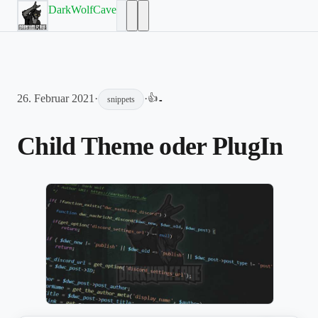
DarkWolfCave
26. Februar 2021
·
·
👍
-
snippets
Child Theme oder PlugIn