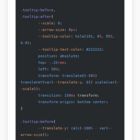
.tooltip:before
,
.tooltip:after
{
	--scale
: 
0
;
	--arrow-size
: 
8
px
;
	--tooltip-color
: 
hsla
(
191
, 
0
%
, 
95
%
, 
0.9
);
        --tooltip-text-color
: 
#222222
;
	position
: 
absolute
;
	top
: 
-.25
rem
;
	left
: 
50
%
;
	transform
: 
translateX
(
-50
%
)  
translateY
(
var
(
--translate-y
, 
0
)) 
scale
(
var
(
-
-scale
));
	transition
: 
150
ms
 transform;
	transform-origin
: 
bottom
 center
;
}
.tooltip:before
{
	--translate-y
: 
calc
(
-100
%
 -
 var
(
--
arrow-size
));