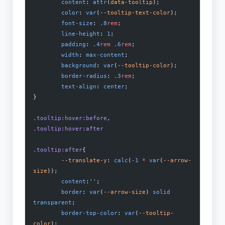
	content
: 
attr
(
data-tooltip
);
        color
: 
var
(
--tooltip-text-color
);
	font-size
: 
.8
rem
;
	line-height
: 
1
;
	padding
: 
.4
rem
 .6
rem
;
	width
: 
max-content
;
	background
: 
var
(
--tooltip-color
);
	border-radius
: 
.3
rem
;
	text-align
: 
center
;
}
.tooltip:hover:before
,
.tooltip:hover:after
.tooltip:after
{
	--translate-y
: 
calc
(
-1
 *
 var
(
--arrow-
size
));
	content
:
''
;
	border
: 
var
(
--arrow-size
) 
solid
transparent
;
	border-top-color
: 
var
(
--tooltip-
color
);