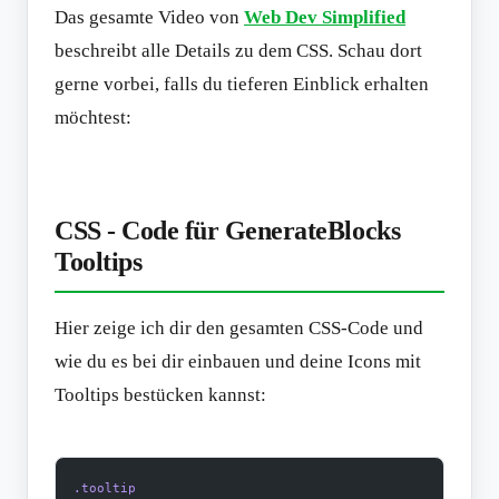
Das gesamte Video von
Web Dev Simplified
beschreibt alle Details zu dem CSS. Schau dort
gerne vorbei, falls du tieferen Einblick erhalten
möchtest:
Du siehst gerade einen Platzhalterinhalt von
YouTube
.
Beim Laden werden Daten an YouTube übertragen.
CSS - Code für GenerateBlocks
Tooltips
Dieses Video laden
Alle YouTube erlauben
Hier zeige ich dir den gesamten CSS-Code und
Mehr Informationen
wie du es bei dir einbauen und deine Icons mit
Tooltips bestücken kannst:
.tooltip